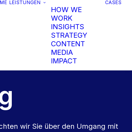
ME
LEISTUNGEN
CASES
HOW WE
WORK
INSIGHTS
STRATEGY
CONTENT
MEDIA
IMPACT
ng
chten wir Sie über den Umgang mit